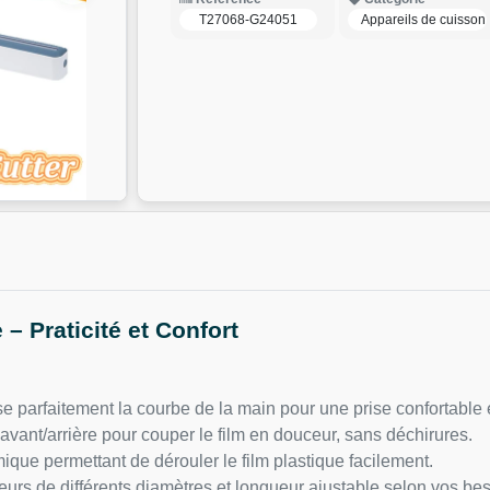
T27068-G24051
Appareils de cuisson
 – Praticité et Confort
e parfaitement la courbe de la main pour une prise confortable et
vant/arrière pour couper le film en douceur, sans déchirures.
ue permettant de dérouler le film plastique facilement.
eurs de différents diamètres et longueur ajustable selon vos bes