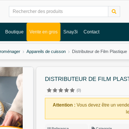
Boutique
Vente en gros
Snay3i
Contact
troménager
Appareils de cuisson
Distributeur de Film Plastique
DISTRIBUTEUR DE FILM PLAS
(0)
Attention :
Vous devez être un vende
l
Reference
Categorie