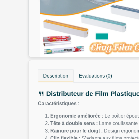
Description
Evaluations (0)
🍴 Distributeur de Film Plastique
Caractéristiques :
Ergonomie améliorée :
Le boîtier épous
Tête à double sens :
Lame coulissante a
Rainure pour le doigt :
Design ergonomiq
Clip flexible :
S’adapte aux films protect