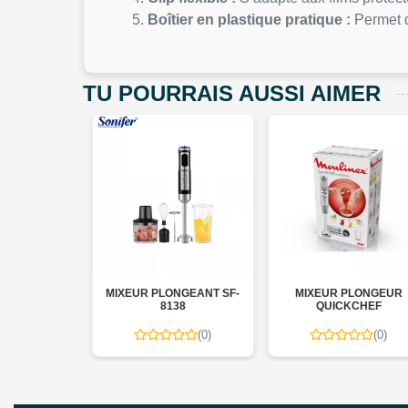
Boîtier en plastique pratique :
Permet d
TU POURRAIS AUSSI AIMER
 À RIZ
MIXEUR PLONGEANT SF-
MIXEUR PLONGEUR
TIQUE
8138
QUICKCHEF
IGENT
(0)
(0)
(0)