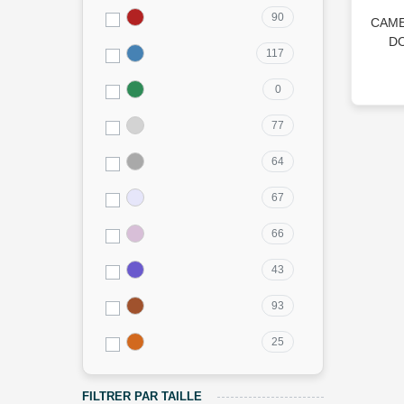
90
CAME
DO
117
2
0
77
64
67
66
43
93
25
FILTRER PAR TAILLE