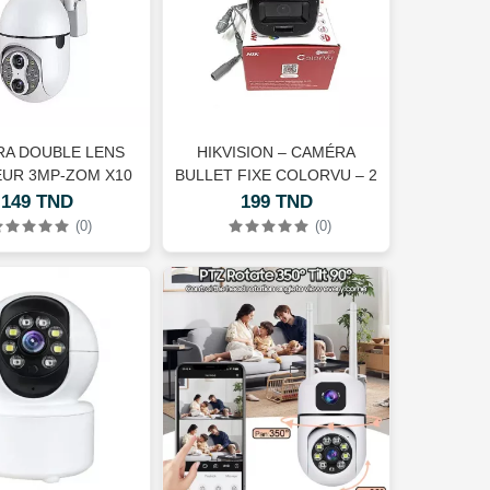
A DOUBLE LENS
HIKVISION – CAMÉRA
EUR 3MP-ZOM X10
BULLET FIXE COLORVU – 2
MP | DS-2CE12DF0T-F
149 TND
199 TND
(0)
(0)