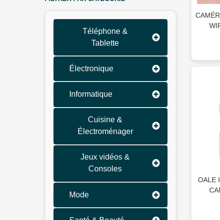
CAMÉR
WI
Téléphone &
JO
Tablette
Électronique
Informatique
Cuisine &
Électroménager
Jeux vidéos &
Consoles
OALE 
CA
Mode