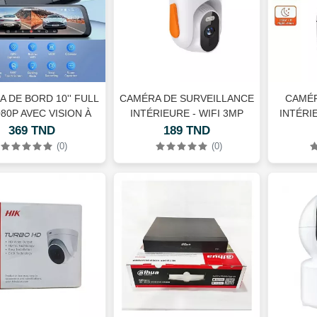
 DE BORD 10'' FULL
CAMÉRA DE SURVEILLANCE
CAMÉR
80P AVEC VISION À
INTÉRIEURE - WIFI 3MP
INTÉRI
170°
FULL HD
369 TND
189 TND
(0)
(0)