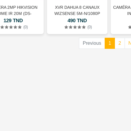
RA 2MP HIKVISION
XVR DAHUA 8 CANAUX
CAMÉRA 
ME IR 20M (DS-
WIZSENSE 5M-N/1080P
I
CE76D0T-EXIMF
(XVR5108HS-I3)
129 TND
490 TND
(0)
(0)
(current)
(curr
Previous
1
2
N