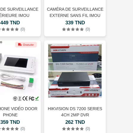
DE SURVEILLANCE
CAMÉRA DE SURVEILLANCE
ÉRIEURE IMOU
EXTERNE SANS FIL IMOU
ER DUAL 2 10MP
CRUISER SC 5MP
449 TND
339 TND
(0)
(0)
Gratuite
HONE VIDÉO DOOR
HIKVISION DS 7200 SERIES
PHONE
4CH 2MP DVR
359 TND
262 TND
(0)
(0)