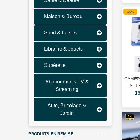
Santé & Beauté
-20%
Maison & Bureau
Sport & Loisirs
Librairie & Jouets
Supérette
CAMÉR
Abonnements TV &
INTE
Streaming
R
1
Auto, Bricolage &
Jardin
PRODUITS EN REMISE