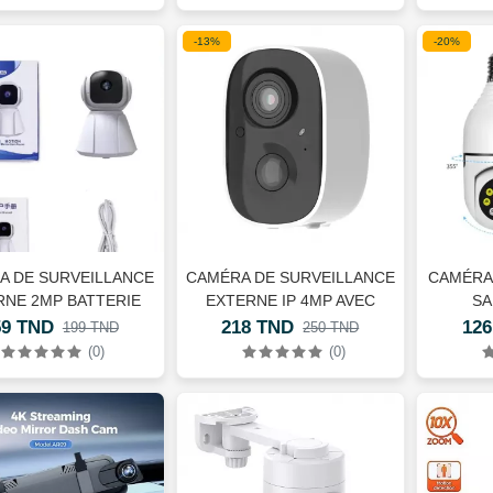
-13%
-20%
A DE SURVEILLANCE
CAMÉRA DE SURVEILLANCE
CAMÉRA
RNE 2MP BATTERIE
EXTERNE IP 4MP AVEC
SA
ECHARGEABLE
BATTERIE
ENREGI
59 TND
218 TND
126
199 TND
250 TND
RECHARGEABLE:5200MAH
+ MIC
(0)
(0)