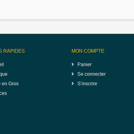
S RAPIDES
MON COMPTE
il
Panier
que
Se connecter
 en Gros
S'inscrire
ces