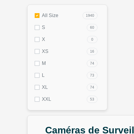
All Size
1940
S
60
X
0
XS
16
M
74
L
73
XL
74
XXL
53
Caméras de Surveill