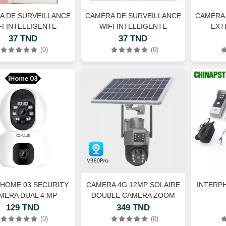
A DE SURVEILLANCE
CAMÉRA DE SURVEILLANCE
CAMÉRA 
FI INTELLIGENTE
WIFI INTELLIGENTE
EXT
RTAN JT-8183HJS
JORTAN JT-8183HJS
CRUIS
37 TND
37 TND
(0)
(0)
IHOME 03 SECURITY
CAMERA 4G 12MP SOLAIRE
INTERP
MERA DUAL 4 MP
DOUBLE CAMERA ZOOM
X10
129 TND
349 TND
(0)
(0)