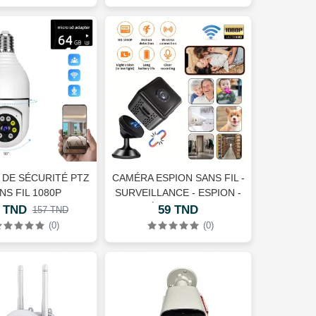
 DE SÉCURITÉ PTZ
CAMÉRA ESPION SANS FIL -
NS FIL 1080P
SURVEILLANCE - ESPION -
STREMENT 24H/24
DÉTECTION DE
 TND
59 TND
157 TND
ROSD CARD 64GO
MOUVEMENT - IMAGE
(0)
(0)
AUDIO VIDÉO