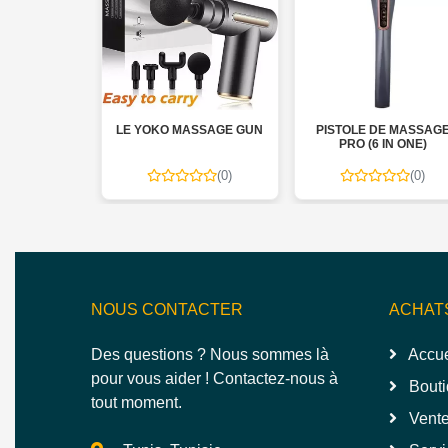
 DE COU
LE YOKO MASSAGE GUN
PISTOLE DE MASSAG
QUE AVEC
PRO (6 IN ONE)
LEUR
(0)
(0)
(0)
NOUS CONTACTER
ACHAT
Des questions ? Nous sommes là
Accue
pour vous aider ! Contactez-nous à
Bouti
tout moment.
Vente