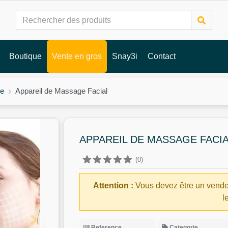
Boutique
Vente en gros
Snay3i
Contact
ge
Appareil de Massage Facial
APPAREIL DE MASSAGE FACI
(0)
Attention :
Vous devez être un vende
l
Reference
Categorie