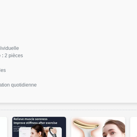
ividuelle
 :
2 pièces
les
sation quotidienne