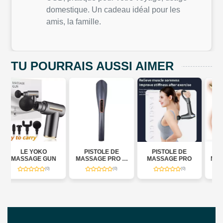
domestique. Un cadeau idéal pour les
amis, la famille.
TU POURRAIS AUSSI AIMER
PISTOLE DE
PISTOLE DE
APPAREIL DE
N
MASSAGE PRO (6
MASSAGE PRO
MASSAGE FACIAL
IN ONE)
(0)
(0)
(0)