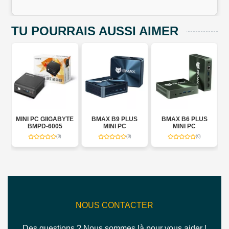
TU POURRAIS AUSSI AIMER
NI
MINI PC GIIGABYTE
BMAX B9 PLUS
BMAX B6 PLUS
BMPD-6005
MINI PC
MINI PC
(0)
(0)
(0)
NOUS CONTACTER
Des questions ? Nous sommes là pour vous aider !