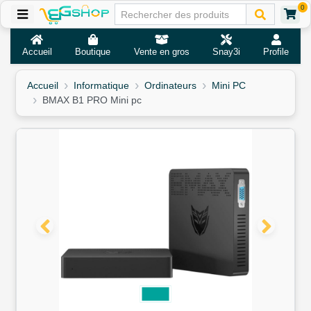
0
Accueil
Boutique
Vente en gros
Snay3i
Profile
Accueil
Informatique
Ordinateurs
Mini PC
BMAX B1 PRO Mini pc