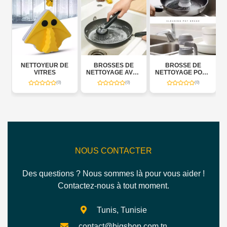
ETTOYEUR DE
BROSSES DE
BROSSE DE
NETTOYA
VITRES
NETTOYAGE AVEC
NETTOYAGE POUR
PORTE-
DISTRIBUTEUR
CUISINE
(0)
(0)
(0)
SAVON 3 EN 1
NOUS CONTACTER
Des questions ? Nous sommes là pour vous aider !
Contactez-nous à tout moment.
Tunis, Tunisie
contact@bigshop.com.tn