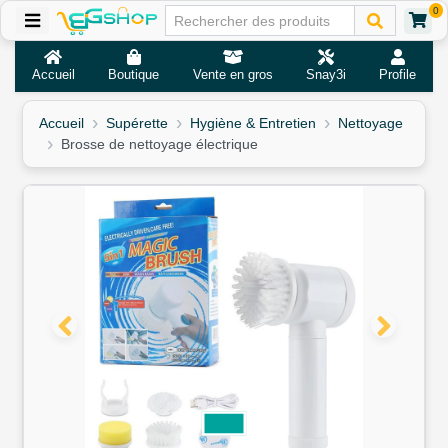
0
Accueil
Boutique
Vente en gros
Snay3i
Profile
Accueil
Supérette
Hygiène & Entretien
Nettoyage
Brosse de nettoyage électrique