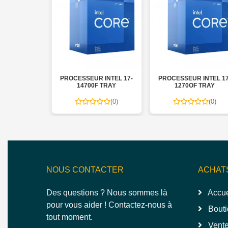
 19-14900KF
PROCESSEUR INTEL 17-
PROCESSEUR INTEL 17
AY
14700F TRAY
1270OF TRAY
(0)
(0)
(0)
NOUS CONTACTER
ACHAT
Des questions ? Nous sommes là
Accue
pour vous aider ! Contactez-nous à
Bouti
tout moment.
Vente