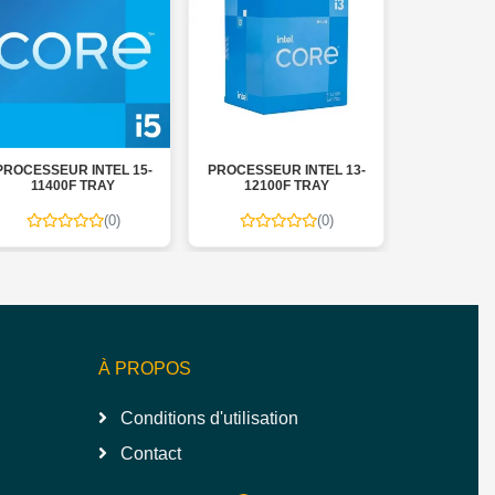
PROCESSEUR INTEL 15-
PROCESSEUR INTEL 13-
PROCESSE
11400F TRAY
12100F TRAY
BOX 
(0)
(0)
À PROPOS
Conditions d'utilisation
Contact