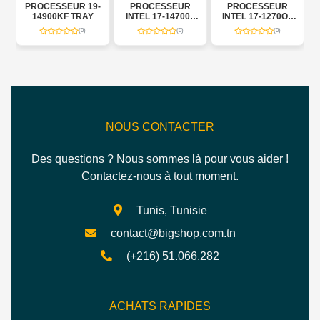
PROCESSEUR 19-
PROCESSEUR
PROCESSEUR
OX
14900KF TRAY
INTEL 17-14700F
INTEL 17-1270OF
TRAY
TRAY
(0)
(0)
(0)
NOUS CONTACTER
Des questions ? Nous sommes là pour vous aider !
Contactez-nous à tout moment.
Tunis, Tunisie
contact@bigshop.com.tn
(+216) 51.066.282
ACHATS RAPIDES