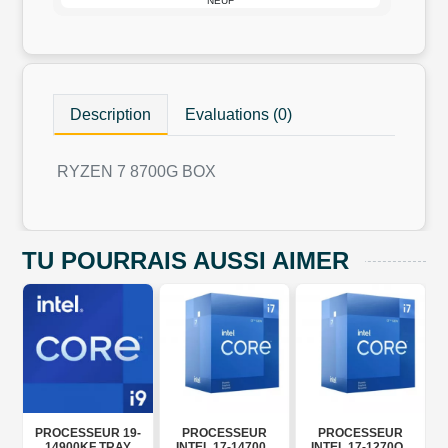
NEUF
Description
Evaluations (0)
RYZEN 7 8700G BOX
TU POURRAIS AUSSI AIMER
PROCESSEUR 19-
PROCESSEUR
PROCESSEUR
OX
14900KF TRAY
INTEL 17-14700F
INTEL 17-1270OF