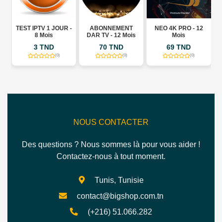
TEST IPTV 1 JOUR -
ABONNEMENT
NEO 4K PRO - 12
AB
8 Mois
DAR TV - 12 Mois
Mois
3 TND
70 TND
69 TND
1
(0)
(0)
(0)
NOUS CONTACTER
Des questions ? Nous sommes là pour vous aider !
Contactez-nous à tout moment.
Tunis, Tunisie
contact@bigshop.com.tn
(+216) 51.066.282