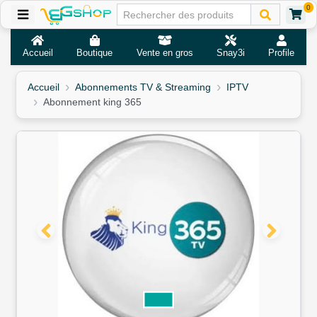
0
Accueil
Boutique
Vente en gros
Snay3i
Profile
Accueil
Abonnements TV & Streaming
IPTV
Abonnement king 365