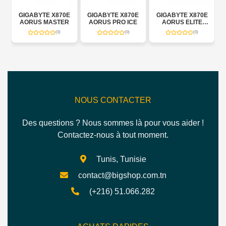
1
GIGABYTE X870E
GIGABYTE X870E
GIGABYTE X870E
AORUS MASTER
AORUS PRO ICE
AORUS ELITE
WIFI7
(0)
(0)
(0)
NOUS CONTACTER
Des questions ? Nous sommes là pour vous aider !
Contactez-nous à tout moment.
Tunis, Tunisie
contact@bigshop.com.tn
(+216) 51.066.282