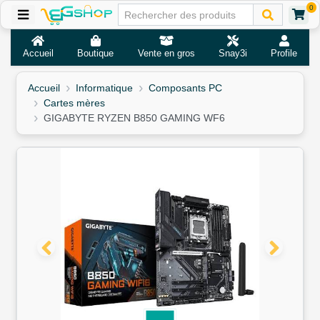
0
Accueil
Boutique
Vente en gros
Snay3i
Profile
Accueil
Informatique
Composants PC
Cartes mères
GIGABYTE RYZEN B850 GAMING WF6