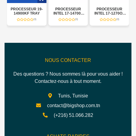
PROCESSEUR 19-
PROCESSEUR
PROCESSEUR
OX
14900KF TRAY
INTEL 17-14700F
INTEL 17-1270OF
TRAY
TRAY
(0)
(0)
(0)
NOUS CONTACTER
Des questions ? Nous sommes là pour vous aider !
Contactez-nous à tout moment.
Tunis, Tunisie
contact@bigshop.com.tn
(+216) 51.066.282