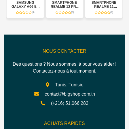
SAMSUNG
SMARTPHONE
SMARTPHONE
S
GALAXY A06 5G
REALME 12 PRO
REALME 11
RED
4GO 64GO
5G 12/512 GB
8/256GB
(0)
(0)
(0)
NOUS CONTACTER
Des questions ? Nous sommes là pour vous aider !
Contactez-nous à tout moment.
Tunis, Tunisie
contact@bigshop.com.tn
(+216) 51.066.282
ACHATS RAPIDES