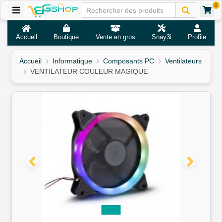
0
Accueil
Boutique
Vente en gros
Snay3i
Profile
Accueil
Informatique
Composants PC
Ventilateurs
VENTILATEUR COULEUR MAGIQUE