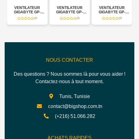
VENTILATEUR
VENTILATEUR
VENTILATEUR
GIGABYTE GP-
GIGABYTE GP-
GIGABYTE GP-
AORUS
AORUS
AORUS AORUS
(0)
(0)
(0)
WATERFORCE X II
WATERFORCE II
WATERFORCE II
360
3601
240
NOUS CONTACTER
Des questions ? Nous sommes là pour vous aider !
Contactez-nous à tout moment.
Tunis, Tunisie
contact@bigshop.com.tn
(+216) 51.066.282
ACHATS RAPIDES