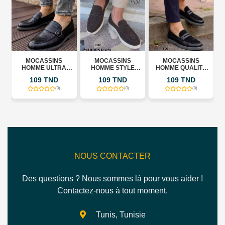
MOCASSINS
MOCASSINS
MOCASSINS
MOCA
HOMME ULTRA
HOMME STYLE
HOMME QUALITÉ
HOMME 
NFORT (RÉF F)
MODERNE (RÉF F)
PREMIUM(RÉF F)
ULTRA
109 TND
109 TND
109 TND
109
(RÉ
(0)
(0)
(0)
NOUS CONTACTER
Des questions ? Nous sommes là pour vous aider !
Contactez-nous à tout moment.
Tunis, Tunisie