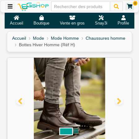
0
Accueil
Boutique
Vente en gros
Snay3i
Profile
Accueil
Mode
Mode Homme
Chaussures homme
Bottes Hiver Homme (Réf H)