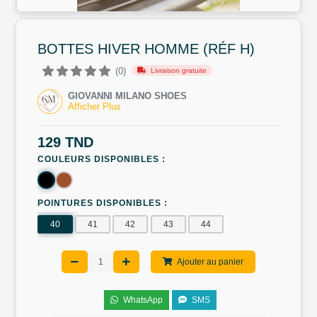
BOTTES HIVER HOMME (RÉF H)
(0)
Livraison gratuite
GIOVANNI MILANO SHOES
Afficher Plus
129 TND
COULEURS DISPONIBLES :
POINTURES DISPONIBLES :
40
41
42
43
44
Ajouter au panier
WhatsApp
SMS