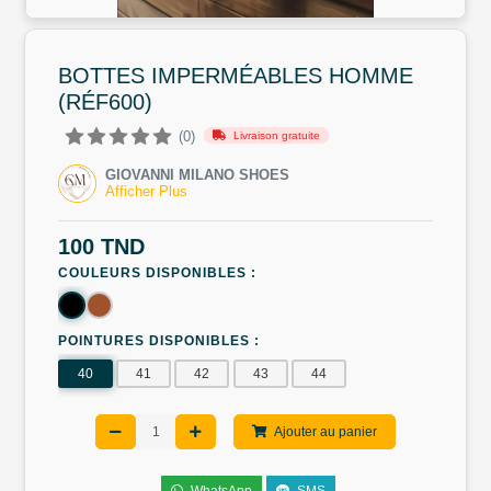
BOTTES IMPERMÉABLES HOMME
(RÉF600)
(0)
Livraison gratuite
GIOVANNI MILANO SHOES
Afficher Plus
100 TND
COULEURS DISPONIBLES :
POINTURES DISPONIBLES :
40
41
42
43
44
Ajouter au panier