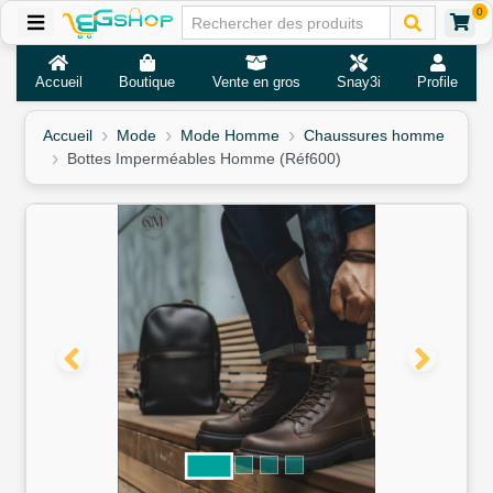
0
Accueil
Boutique
Vente en gros
Snay3i
Profile
Accueil
Mode
Mode Homme
Chaussures homme
Bottes Imperméables Homme (Réf600)