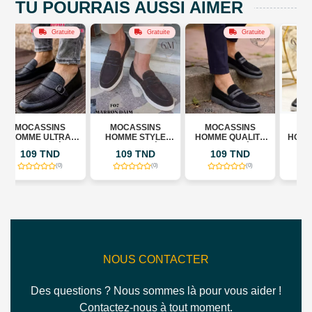
TU POURRAIS AUSSI AIMER
te
Gratuite
Gratuite
Gratuite
MOCASSINS
MOCASSINS
MOCASSINS
A
HOMME STYLE
HOMME QUALITÉ
HOMME CONFORT
F)
MODERNE (RÉF F)
PREMIUM(RÉF F)
ULTRA LÉGER
109 TND
109 TND
109 TND
(RÉF K)
(0)
(0)
(0)
NOUS CONTACTER
Des questions ? Nous sommes là pour vous aider !
Contactez-nous à tout moment.