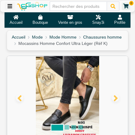
0
Accueil
Boutique
Vente en gros
Snay3i
Profile
Accueil
Mode
Mode Homme
Chaussures homme
Mocassins Homme Confort Ultra Léger (Réf K)