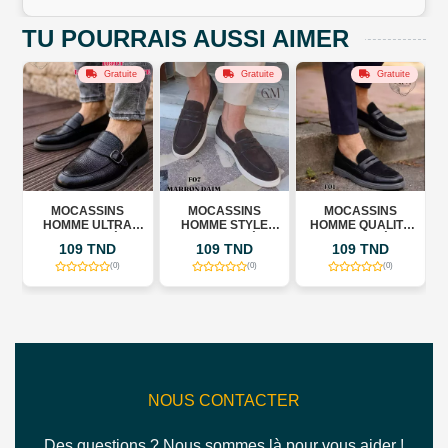
TU POURRAIS AUSSI AIMER
Gratuite
Gratuite
Gratuite
Gratuite
SINS
MOCASSINS
MOCASSINS
MOCASSINS
ULTRA
HOMME STYLE
HOMME QUALITÉ
HOMME CONFOR
RÉF F)
MODERNE (RÉF F)
PREMIUM(RÉF F)
ULTRA LÉGER
TND
109 TND
109 TND
109 TND
(RÉF K)
(0)
(0)
(0)
(0)
NOUS CONTACTER
Des questions ? Nous sommes là pour vous aider !