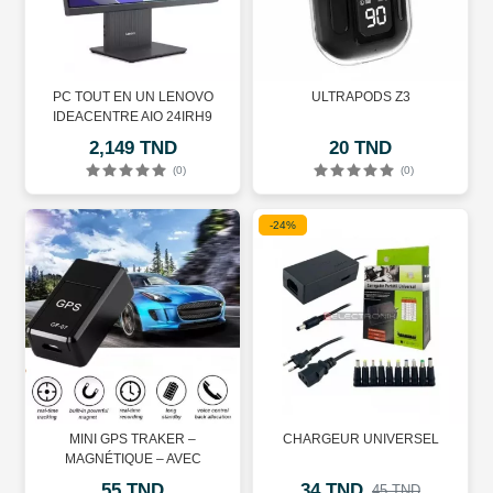
PC TOUT EN UN LENOVO
ULTRAPODS Z3
IDEACENTRE AIO 24IRH9
2,149 TND
20 TND
(0)
(0)
-24%
MINI GPS TRAKER –
CHARGEUR UNIVERSEL
MAGNÉTIQUE – AVEC
MICROPHONE
55 TND
34 TND
45 TND