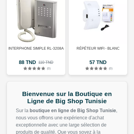
INTERPHONE SIMPLE RL-3208A
RÉPÉTEUR WIFI - BLANC
88 TND
57 TND
110 TND
(0)
(0)
Bienvenue sur la Boutique
en
Ligne de Big Shop
Tunisie
Sur la
boutique
en
ligne
de Big Shop
Tunisie
,
nous
vous
offrons
une
expérience
d'achat
exceptionnelle
avec
une
large
sélection
de
produits
de
qualité
. Que
vous
soyez
à la