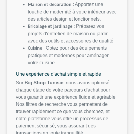
:
Apportez
une
Maison et
décoration
touche
de
modernité
à
votre
intérieur
avec
des articles design et
fonctionnels
.
:
Préparez
vos
Bricolage et
jardinage
projets
d'entretien
de
maison
ou
jardin
avec des
outils
et
accessoires
de
qualité
.
:
Optez
pour des
équipements
Cuisine
pratiques et
modernes
pour
aménager
votre
cuisine.
Une
expérience
d'achat
simple et
rapide
Sur
Big Shop
Tunisie
, nous
avons
optimisé
chaque
étape de
votre
parcours
d'achat
pour
vous
garantir
une
expérience
fluide
et
agréable
.
Nos
filtres
de recherche
vous
permettent
de
trouver
rapidement
ce
que
vous
cherchez
, et
notre
plateforme
vous
offre
un processus de
paiement
sécurisé
,
vous
assurant
des
transactions
en
toute
tranquillité
.