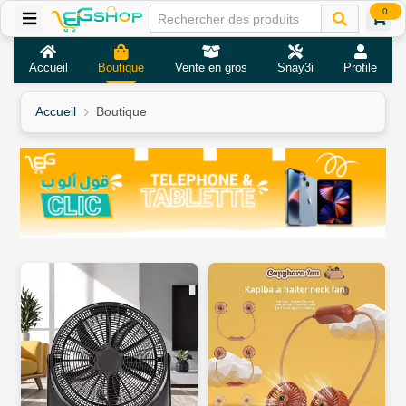
0
Accueil
Boutique
Vente en gros
Snay3i
Profile
Accueil
Boutique