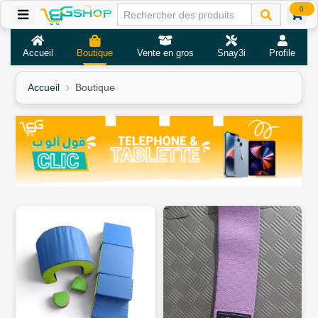
0
Accueil
Boutique
Vente en gros
Snay3i
Profile
Accueil
Boutique