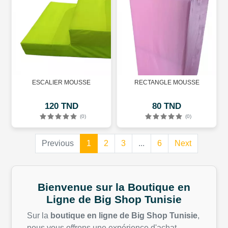
ESCALIER MOUSSE
RECTANGLE MOUSSE
120 TND
80 TND
(0)
(0)
(current)
(current)
(current)
Previous
1
2
3
...
6
Next
Bienvenue sur la Boutique
en
Ligne de Big Shop
Tunisie
Sur la
boutique
en
ligne
de Big Shop
Tunisie
,
nous
vous
offrons
une
expérience
d'achat