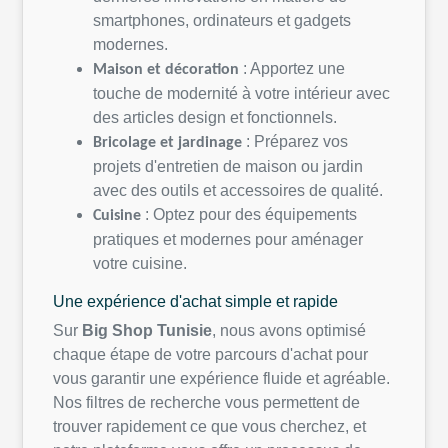
smartphones,
ordinateurs
et gadgets
modernes
.
:
Apportez
une
Maison et
décoration
touche
de
modernité
à
votre
intérieur
avec
des articles design et
fonctionnels
.
:
Préparez
vos
Bricolage et
jardinage
projets
d'entretien
de
maison
ou
jardin
avec des
outils
et
accessoires
de
qualité
.
:
Optez
pour des
équipements
Cuisine
pratiques et
modernes
pour
aménager
votre
cuisine.
Une
expérience
d'achat
simple et
rapide
Sur
Big Shop
Tunisie
, nous
avons
optimisé
chaque
étape de
votre
parcours
d'achat
pour
vous
garantir
une
expérience
fluide
et
agréable
.
Nos
filtres
de recherche
vous
permettent
de
trouver
rapidement
ce
que
vous
cherchez
, et
notre
plateforme
vous
offre
un processus de