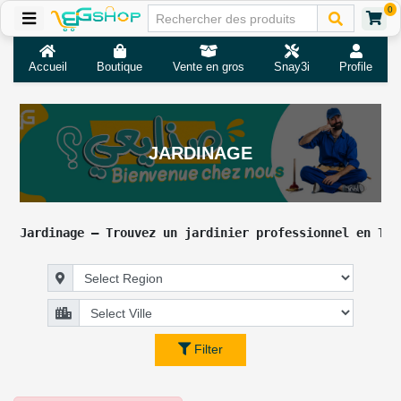
0
Accueil
Boutique
Vente en gros
Snay3i
Profile
JARDINAGE
Jardinage – Trouvez un jardinier professionnel en Tun
Filter