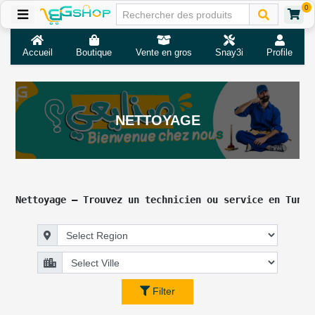
0
Accueil
Boutique
Vente en gros
Snay3i
Profile
NETTOYAGE
Nettoyage – Trouvez un technicien ou service en Tunis
Filter