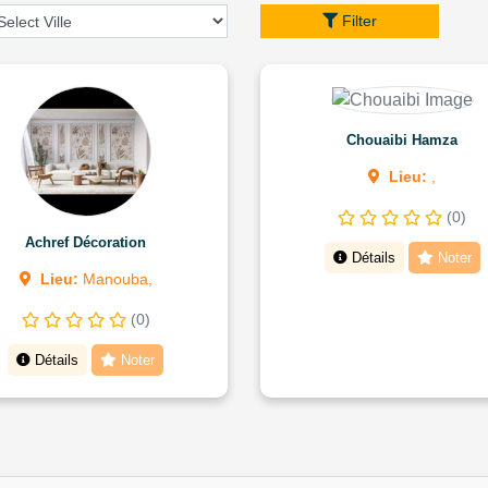
Filter
Chouaibi Hamza
Lieu:
,
(0)
Achref Décoration
Détails
Noter
Lieu:
Manouba,
(0)
Détails
Noter