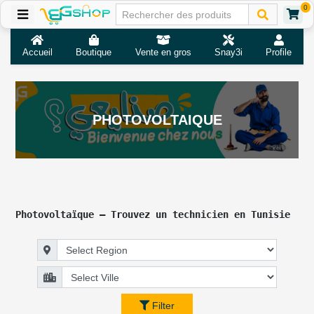
0
Accueil
Boutique
Vente en gros
Snay3i
Profile
PHOTOVOLTAIQUE
Photovoltaïque – Trouvez un technicien en Tunisie
Filter