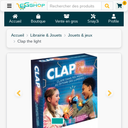
0
Accueil
Boutique
Vente en gros
Snay3i
Profile
Accueil
Librairie & Jouets
Jouets & jeux
Clap the light