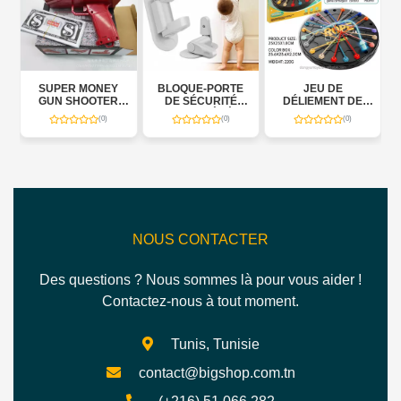
NEY
BLOQUE-PORTE
JEU DE
ENTRAÎNEUR DE
TER
DE SÉCURITÉ
DÉLIEMENT DE
TENNIS DE TABLE
ONEY
POUR BÉBÉ
CORDE
KIDS
(0)
(0)
(0)
(0)
NOUS CONTACTER
Des questions ? Nous sommes là pour vous aider !
Contactez-nous à tout moment.
Tunis, Tunisie
contact@bigshop.com.tn