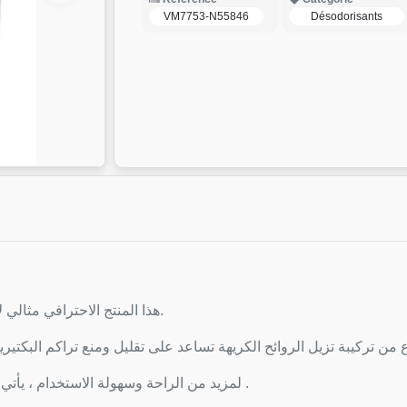
VM7753-N55846
Désodorisants
هذا المنتج الاحترافي مثالي لإنعاش ملابسك وتعقيمها وإزالة الروائح الكريهة منها.
لمزيد من الراحة وسهولة الاستخدام ، يأتي معطر الملابس مريحة ، مما يجعله سهل الاستخدام .