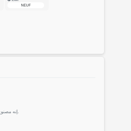
NEUF
إنه مصنوع من تركيبة تزيل الروائح الكريهة تساعد على تقليل ومنع تراكم البكتيريا ، مما يحافظ على ملمس الملابس ورائحتها منعشة.