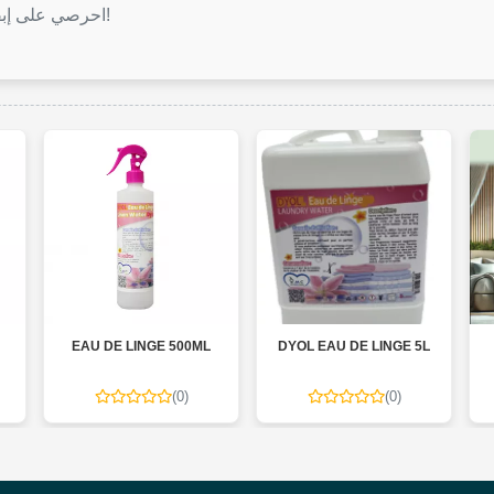
احرصي على إبقاء رائحة ملابسك منتعشة مع معطر الملابس ديول!
EAU DE LINGE 500ML
DYOL EAU DE LINGE 5L
(0)
(0)