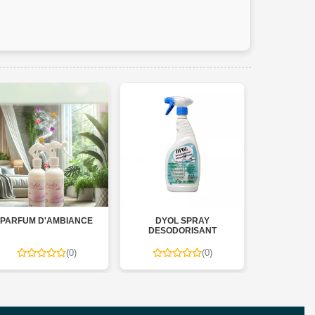
PARFUM D'AMBIANCE
DYOL SPRAY
EAU DE L
DESODORISANT
(0)
(0)