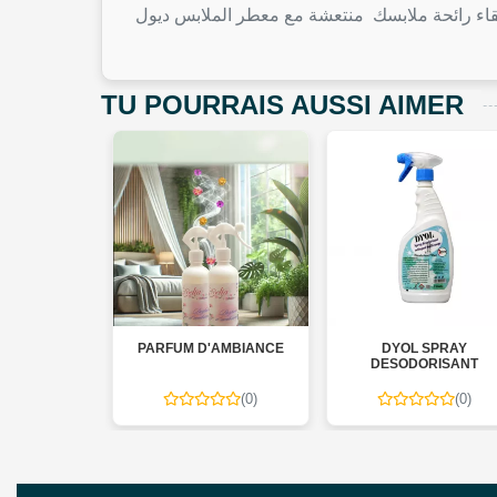
TU POURRAIS AUSSI AIMER
 LINGE 5L
PARFUM D'AMBIANCE
DYOL SPRAY
DESODORISANT
(0)
(0)
(0)