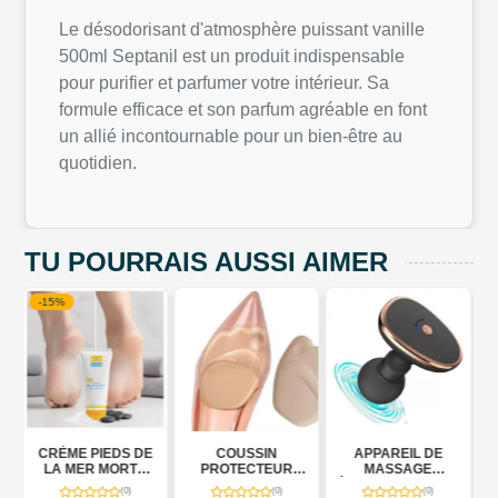
Le désodorisant d'atmosphère puissant vanille
500ml Septanil est un produit indispensable
pour purifier et parfumer votre intérieur. Sa
formule efficace et son parfum agréable en font
un allié incontournable pour un bien-être au
quotidien.
TU POURRAIS AUSSI AIMER
DE
COUSSIN
APPAREIL DE
NECK MASSAGER
TE
PROTECTEUR
MASSAGE
KH-960
-
AVANT PIED
ÉLECTRIQUE MGE-
(0)
(0)
(0)