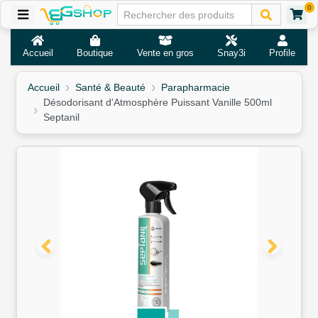
0
Accueil
Boutique
Vente en gros
Snay3i
Profile
Accueil
Santé & Beauté
Parapharmacie
Désodorisant d'Atmosphère Puissant Vanille 500ml
Septanil