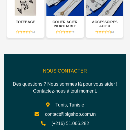
R
TOTEBAGE
COLIER ACIER
ACCESSOIRES
INOXYDABLE
ACIER
INOXYDABLE
(0)
(0)
(0)
NOUS CONTACTER
Des questions ? Nous sommes là pour vous aider !
Contactez-nous à tout moment.
Tunis, Tunisie
contact@bigshop.com.tn
(+216) 51.066.282