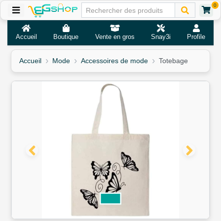
0
Accueil
Boutique
Vente en gros
Snay3i
Profile
Accueil
Mode
Accessoires de mode
Totebage