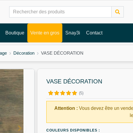
Boutique
Vente en gros
Snay3i
Contact
rage
Décoration
VASE DÉCORATION
VASE DÉCORATION
(5)
Attention :
Vous devez être un vende
l
COULEURS DISPONIBLES :