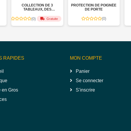
ON DE 3
PROTECTION DE POIGNÉE
ARRÊT DE PORTE
X, DES
DE PORTE
MAGNETIQUES
 COULEURS
 ALAH , AL-
(0)
(0)
Gratuite
, AALHO
ER
S RAPIDES
MON COMPTE
il
Panier
que
Se connecter
 en Gros
S'inscrire
ces