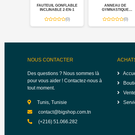
AUTEUIL GONFLABLE
ANNEAU DE
COLLECTI
INCLINABLE 2-EN-1
GYMNASTIQUE
TABLEAU
GONFLABLE EN PVC ET
CARREAUX 2
POLYURÉTHANE
BEIGE SOBHAN
(0)
(0)
(0)
HAMDULALH
AKB
NOUS CONTACTER
ACHAT
Des questions ? Nous sommes là
Accue
pour vous aider ! Contactez-nous à
Bouti
tout moment.
Vente
Tunis, Tunisie
Servi
contact@bigshop.com.tn
(+216) 51.066.282