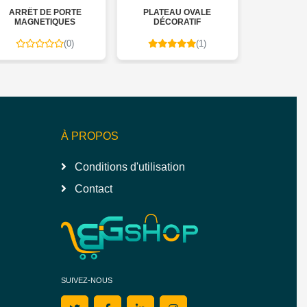
PLATEAU OVALE
BOITE RANGEMENT EN
V
DÉCORATIF
CONCRÈTE
(1)
(1)
À PROPOS
Conditions d'utilisation
Contact
SUIVEZ-NOUS