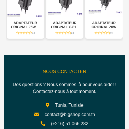
1
ADAPTATEUR
ADAPTATEUR
ADAPTATEUR
T
ORIGINAL 25W Y-
ORIGINAL Y-G19
ORIGINAL 20W
G18 YOSONDA
YOSONDA
MARQUE
(0)
(0)
(0)
YOSONDA
NOUS CONTACTER
Des questions ? Nous sommes là pour vous aider !
Contactez-nous à tout moment.
Tunis, Tunisie
contact@bigshop.com.tn
(+216) 51.066.282