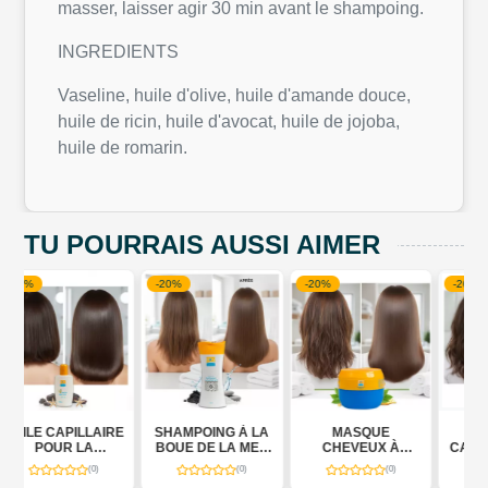
masser, laisser agir 30 min avant le shampoing.
INGREDIENTS
Vaseline, huile d'olive, huile d'amande douce,
huile de ricin, huile d'avocat, huile de jojoba,
huile de romarin.
TU POURRAIS AUSSI AIMER
-20%
-20%
-20%
RE
SHAMPOING À LA
MASQUE
SÉRUM
BOUE DE LA MER
CHEVEUX À
CAPILLAIRE SANS
ES
MORTE
L'HUILE CHAUDE -
RINÇAGE POUR
(0)
(0)
(0)
A
(TRAITEMENT)
MICROCOLLAGÈNE
DES CHEVEUX