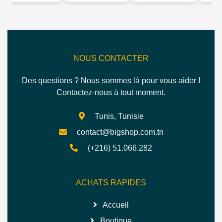
0
BOUTEILLE 400 ML
- 15 SORTES
BRILLANTS ET
- GLORY
D'HUILES 500 ML -
SOYEUX 100ML -
GLORY
GLORY
NOUS CONTACTER
Des questions ? Nous sommes là pour vous aider !
Contactez-nous à tout moment.
Tunis, Tunisie
contact@bigshop.com.tn
(+216) 51.066.282
ACHATS RAPIDES
Accueil
Boutique