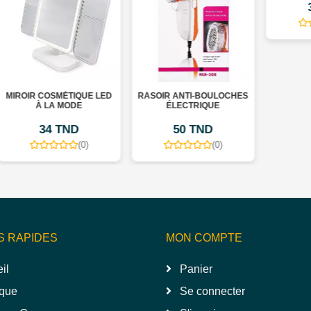
39 TND
(0)
UE LED
RASOIR ANTI-BOULOCHES
ÉLECTRIQUE
50 TND
0)
(0)
S RAPIDES
MON COMPTE
il
Panier
que
Se connecter