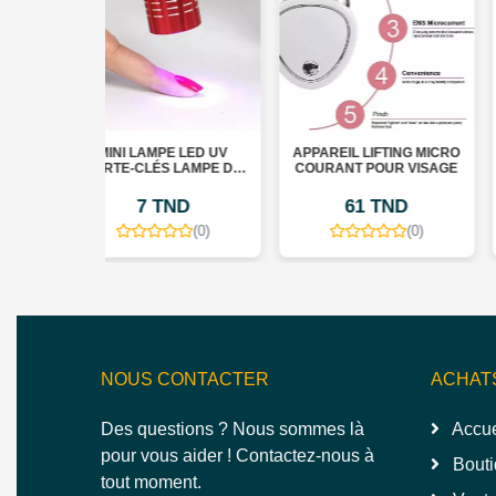
 LAMPE LED UV
APPAREIL LIFTING MICRO
MIROIR COSMÉTIQ
CLÉS LAMPE DE
COURANT POUR VISAGE
À LA MODE
E POUR ONGLES
7 TND
61 TND
34 TND
(0)
(0)
(
NOUS CONTACTER
ACHAT
Des questions ? Nous sommes là
Accue
pour vous aider ! Contactez-nous à
Bouti
tout moment.