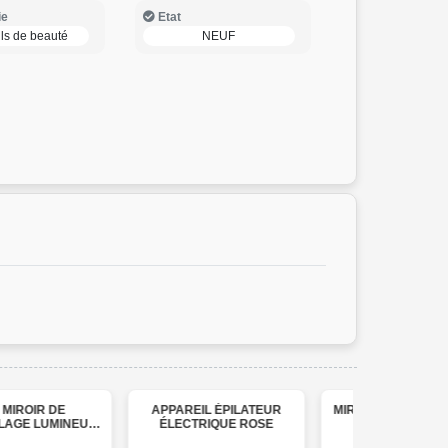
ie
Etat
ls de beauté
NEUF
APPAREIL ÉPILATEUR
MIROIR COSMÉTIQUE LED
CHAUF
ÉLECTRIQUE ROSE
À LA MODE
PO