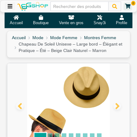
0
Accueil
Boutique
Vente en gros
Snay3i
Profile
Accueil
Mode
Mode Femme
Montres Femme
Chapeau De Soleil Unisexe – Large bord – Élégant et
Pratique – Été – Beige Clair Naturel – Marron