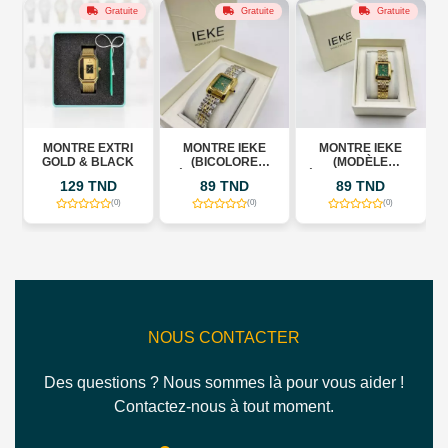
Gratuite
Gratuite
Gratuite
Gratu
E EXTRI
MONTRE IEKE
MONTRE IEKE
MONTRE IEK
& BLACK
(BICOLORE
(MODÈLE
(MODÈLE
ÉMERAUDE) 704
ÉMERAUDE) 704 G
OCTOGONAL
 TND
89 TND
89 TND
89 TND
T/G
88321 G
(0)
(0)
(0)
(0)
NOUS CONTACTER
Des questions ? Nous sommes là pour vous aider !
Contactez-nous à tout moment.