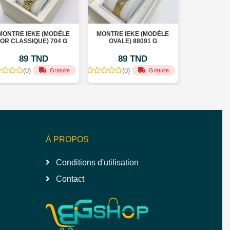
E (MODÈLE
MONTRE IEKE (MODÈLE
MONTRE IEKE (MODÈL
UE) 704 G
OVALE) 88091 G
RECTANGLE) 88143 G
TND
89 TND
89 TND
(0)
(0)
Gratuite
Gratuite
Gratuit
À PROPOS
Conditions d'utilisation
Contact