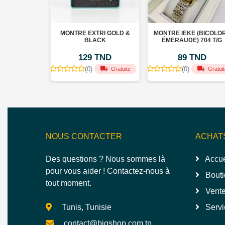
MONTRE EXTRI GOLD &
MONTRE IEKE (BICOLORE
MO
É
BLACK
ÉMERAUDE) 704 T/G
129 TND
89 TND
(0)
(0)
Gratuite
Gratuite
NOUS CONTACTER
ACHAT
Des questions ? Nous sommes là
Accue
pour vous aider ! Contactez-nous à
Bouti
tout moment.
Vente
Tunis, Tunisie
Servi
contact@bigshop.com.tn