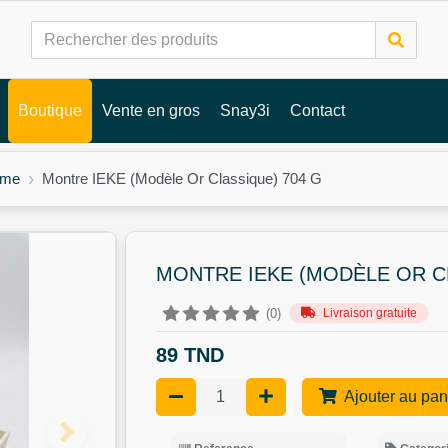
Boutique
Vente en gros
Snay3i
Contact
mme
Montre IEKE (Modèle Or Classique) 704 G
MONTRE IEKE (MODÈLE OR C
Livraison gratuite
(0)
89 TND
Ajouter au pan