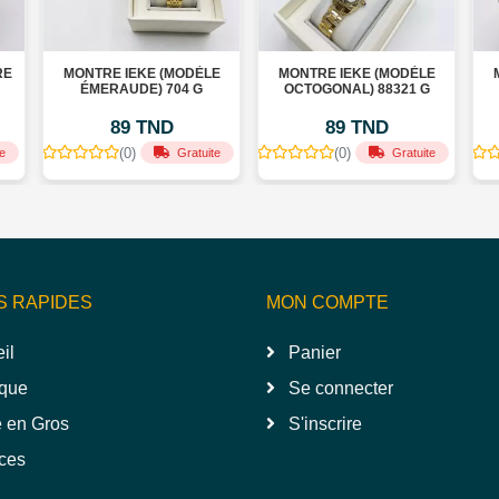
NTRE IEKE (MODÈLE
MONTRE IEKE (MODÈLE
MONTRE IEK
ÉMERAUDE) 704 G
OCTOGONAL) 88321 G
OR CLASSIQ
89 TND
89 TND
89 
(0)
(0)
(0)
Gratuite
Gratuite
S RAPIDES
MON COMPTE
il
Panier
que
Se connecter
 en Gros
S'inscrire
ces