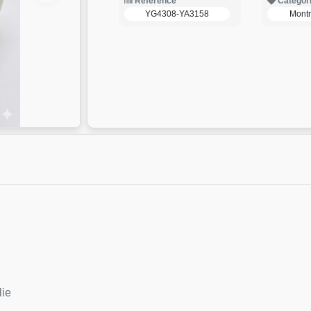
Reference
Categor
YG4308-YA3158
Mont
lie