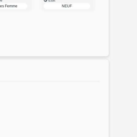
ie
Etat
res Femme
NEUF