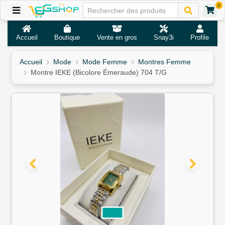
0
Accueil
Boutique
Vente en gros
Snay3i
Profile
Accueil
Mode
Mode Femme
Montres Femme
Montre IEKE (Bicolore Émeraude) 704 T/G