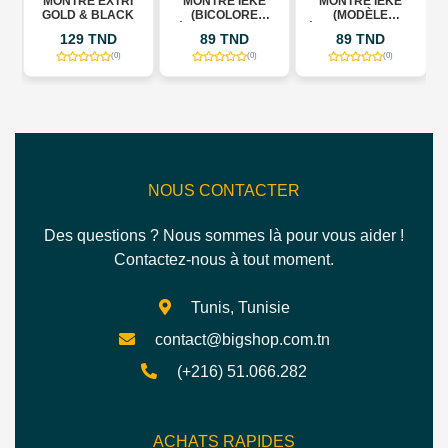
MONTRE EXTRI
MONTRE IEKE
MONTRE IEKE
GOLD & BLACK
(BICOLORE
(MODÈLE
ÉMERAUDE) 704
ÉMERAUDE) 704 G
129 TND
89 TND
89 TND
T/G
(0)
(0)
(0)
NOUS CONTACTER
Des questions ? Nous sommes là pour vous aider !
Contactez-nous à tout moment.
Tunis, Tunisie
contact@bigshop.com.tn
(+216) 51.066.282
ACHATS RAPIDES