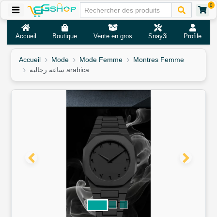
0
Accueil
Boutique
Vente en gros
Snay3i
Profile
Accueil
Mode
Mode Femme
Montres Femme
ساعة رجالية arabica