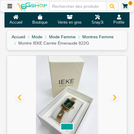
0
Accueil
Boutique
Vente en gros
Snay3i
Profile
Accueil
Mode
Mode Femme
Montres Femme
Montre IEKE Carrée Émeraude 822G