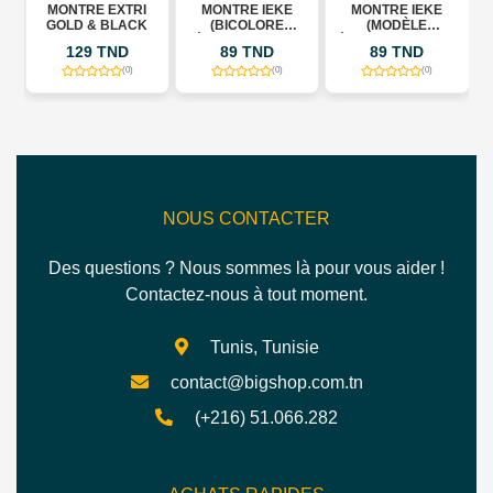
MONTRE EXTRI
MONTRE IEKE
MONTRE IEKE
MO
GOLD & BLACK
(BICOLORE
(MODÈLE
(
ÉMERAUDE) 704
ÉMERAUDE) 704 G
OC
129 TND
89 TND
89 TND
T/G
(0)
(0)
(0)
NOUS CONTACTER
Des questions ? Nous sommes là pour vous aider !
Contactez-nous à tout moment.
Tunis, Tunisie
contact@bigshop.com.tn
(+216) 51.066.282