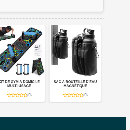
IT DE GYM À DOMICILE
SAC À BOUTEILLE D'EAU
BODY T
MULTI-USAGE
MAGNÉTIQUE
APPAREIL 
POUR TONIF
(0)
(0)