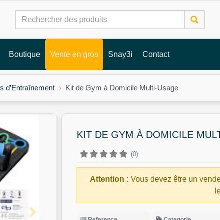
Boutique
Vente en gros
Snay3i
Contact
s d’Entraînement
Kit de Gym à Domicile Multi-Usage
KIT DE GYM À DOMICILE MUL
(0)
Attention :
Vous devez être un vende
l
Reference
Categorie