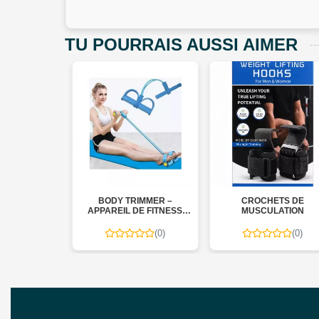
TU POURRAIS AUSSI AIMER
ILLE D'EAU
BODY TRIMMER –
CROCHETS DE
TIQUE
APPAREIL DE FITNESS
MUSCULATION
POUR TONIFIER LE CORPS
(0)
(0)
(0)