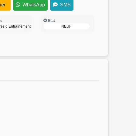
ier
WhatsApp
SMS
ie
Etat
res d’Entraînement
NEUF