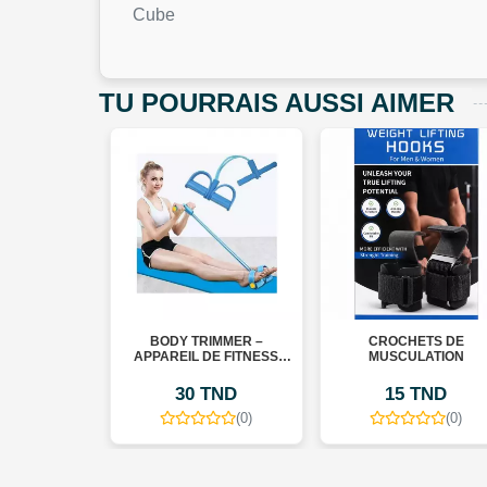
Cube
TU POURRAIS AUSSI AIMER
S
BODY TRIMMER –
CROCHETS DE
UE
APPAREIL DE FITNESS
MUSCULATION
POUR TONIFIER LE CORPS
D
30 TND
15 TND
0)
(0)
(0)