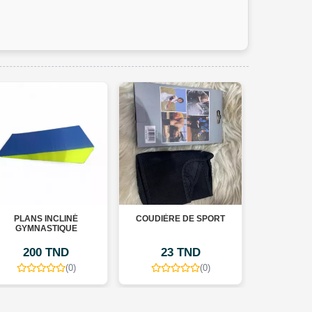
LANS INCLINÉ
COUDIÈRE DE SPORT
MODULE MO
GYMNASTIQUE
GYMNASTI
200 TND
23 TND
60 TN
(0)
(0)