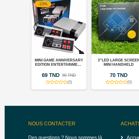
-23%
 5
MINI GAME ANNIVERSARY
3"LED LARGE SCREEN
EN
EDITION ENTERTAINMENT
MINI HANDHELD
SYSTEM BUILT-IN 620
69 TND
70 TND
90 TND
(0)
(0)
NOUS CONTACTER
ACHAT
Des questions ? Nous sommes là
Accue