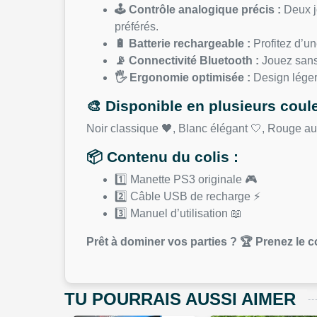
🕹️ Contrôle analogique précis :
Deux jo
préférés.
🔋 Batterie rechargeable :
Profitez d’un
📡 Connectivité Bluetooth :
Jouez sans 
🖐️ Ergonomie optimisée :
Design léger 
🎨 Disponible en plusieurs coule
Noir classique 🖤, Blanc élégant 🤍, Rouge aud
📦 Contenu du colis :
1️⃣ Manette PS3 originale 🎮
2️⃣ Câble USB de recharge ⚡
3️⃣ Manuel d’utilisation 📖
Prêt à dominer vos parties ? 🏆 Prenez le 
TU POURRAIS AUSSI AIMER