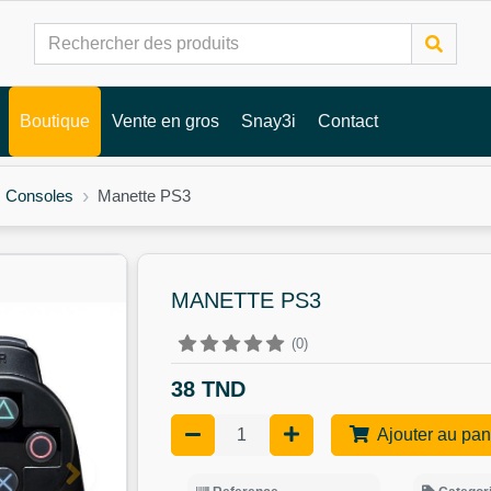
Boutique
Vente en gros
Snay3i
Contact
s Consoles
Manette PS3
MANETTE PS3
(0)
38 TND
Ajouter au pan