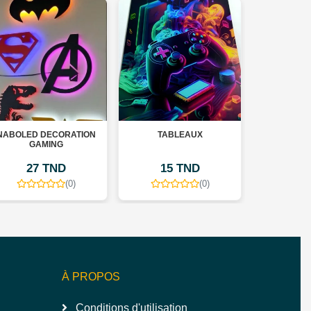
-15%
DECORATION
TABLEAUX
MANETTE PLAY PS4 
MING
SANS FIL
 TND
15 TND
75 TND
88 TND
(0)
(0)
(0)
À PROPOS
Conditions d'utilisation