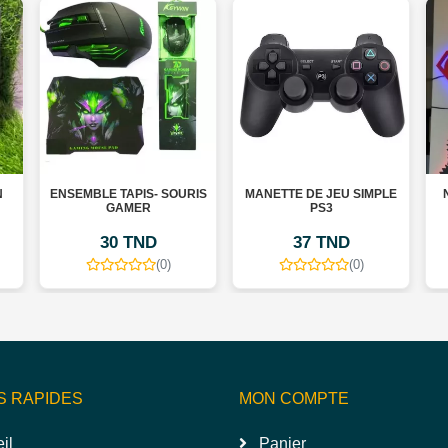
SEMBLE TAPIS- SOURIS
MANETTE DE JEU SIMPLE
NABOLED 
GAMER
PS3
GA
30 TND
37 TND
27
(0)
(0)
S RAPIDES
MON COMPTE
il
Panier