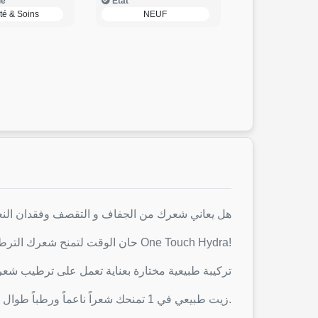
ie
Etat
té & Soins
NEUF
هل يعاني شعرك من الجفاف و التقصف وفقدان الن
حان الوقت لتمنح شعرك الترطيب و اللمعان الذي يستحقه مع One Touch Hydra!
تركيبة طبيعية مختارة بعناية تعمل على ترطيب شع
11 زيت طبيعي في 1 تمنحك شعراً ناعماً ورطباً طوال اليوم.