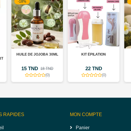
-18%
HUILE DE JOJOBA 30ML
KIT ÉPILATION
RT
15 TND
22 TND
18 TND
(0)
(0)
S RAPIDES
MON COMPTE
il
Panier