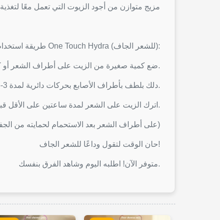
مزيج متوازن من أجود الزيوت التي تعمل معًا لتغ
طريقة استخدام One Touch Hydra (للشعر الجاف):
1- ضع كمية صغيرة من الزيت على أطراف الشعر أو كامل الشعر قبل الاستحمام.
2- دلك بلطف بأطراف الأصابع بحركات دائرية لمدة 3-5 دقائق لتحفيز الامتصاص.
3- اترك الزيت على الشعر لمدة ساعتين على الأقل قبل غسله، أو استخدمه كعلاج ليلي للحصول على ترطيب مكثف.
يفضل استخدامه 2-3 مرات أسبوعيًا للحصول على أفضل النتائج. (يمكن أيضًا استخدام One Touch Hydra على أطراف الشعر بعد الاستحمام لحمايته من الجفاف)
حان الوقت لتقول وداعًا للشعر الجاف!
متوفر الآن! اطلبه اليوم وشاهد الفرق بنفسك.