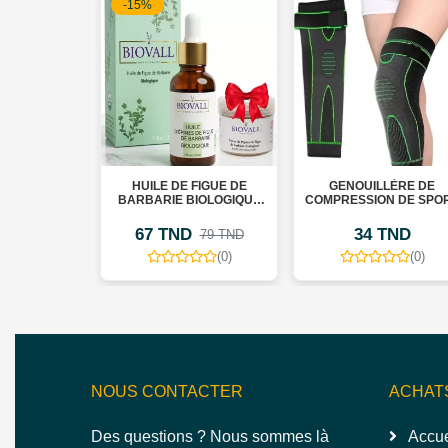
-15%
OLAIRE
HUILE DE FIGUE DE
GENOUILLÈRE DE
 SPF 100
BARBARIE BIOLOGIQUE
COMPRESSION DE SPO
30ML (+POUDRE DE FIGUE
DE BARBARIE
TND
67 TND
34 TND
79 TND
EXFOLIANTE CADEAU)
(0)
(0)
(0)
NOUS CONTACTER
ACHAT
Des questions ? Nous sommes là
Accue