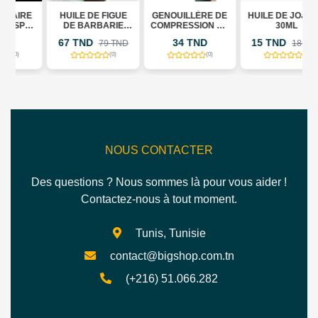
E
HUILE DE FIGUE
GENOUILLÈRE DE
HUILE DE JOJOBA
DE BARBARIE
COMPRESSION DE
30ML
BIOLOGIQUE 30ML
SPORT
67 TND
34 TND
15 TND
79 TND
18 TND
(+POUDRE DE
FIGUE DE
(0)
(0)
(0)
BARBARIE
EXFOLIANTE
CADEAU)
NOUS CONTACTER
Des questions ? Nous sommes là pour vous aider !
Contactez-nous à tout moment.
Tunis, Tunisie
contact@bigshop.com.tn
(+216) 51.066.282