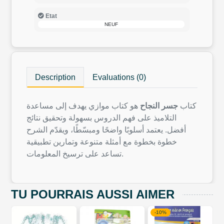
Etat
NEUF
Description
Evaluations (0)
كتاب
جسر النجاح
هو كتاب موازي يهدف إلى مساعدة
التلاميذ على فهم الدروس بسهولة وتحقيق نتائج
أفضل. يعتمد أسلوبًا واضحًا ومبسّطًا، ويقدّم الشرح
خطوة بخطوة مع أمثلة متنوعة وتمارين تطبيقية
تساعد على ترسيخ المعلومات.
TU POURRAIS AUSSI AIMER
-10%