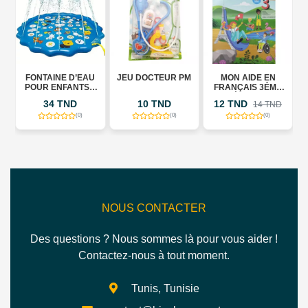
L
FONTAINE D’EAU
JEU DOCTEUR PM
MON AIDE EN
"
POUR ENFANTS –
FRANÇAIS 3ÉME
TAPIS DE JEU
ANNÉE DE BASE
34 TND
10 TND
12 TND
D
14 TND
D’EXTÉRIEUR
TOME 2
(0)
(0)
(0)
NOUS CONTACTER
Des questions ? Nous sommes là pour vous aider !
Contactez-nous à tout moment.
Tunis, Tunisie