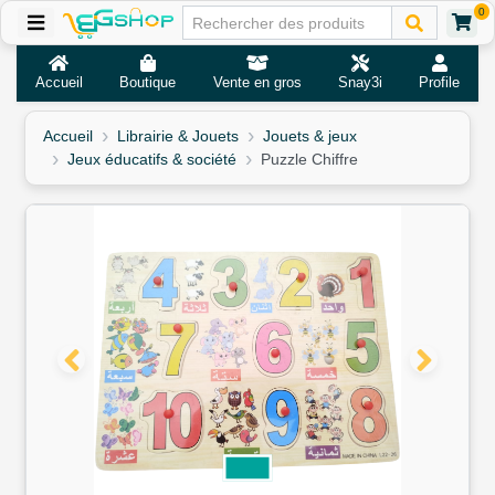
0
Accueil
Boutique
Vente en gros
Snay3i
Profile
Accueil
Librairie & Jouets
Jouets & jeux
Jeux éducatifs & société
Puzzle Chiffre