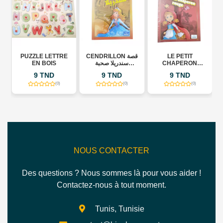
E LETTRE
CENDRILLON قصة
LE PETIT
PUZZLE CHIF
 BOIS
سندريلا صحبة
CHAPERON
المربكات
ROUGE AVEC
 TND
9 TND
9 TND
9 TND
JOLIS PUZZLES
(0)
(0)
(0)
(0
NOUS CONTACTER
Des questions ? Nous sommes là pour vous aider !
Contactez-nous à tout moment.
Tunis, Tunisie