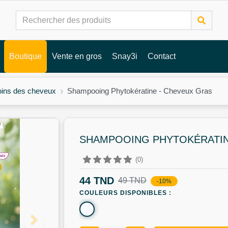
Boutique
Vente en gros
Snay3i
Contact
ins des cheveux
Shampooing Phytokératine - Cheveux Gras
SHAMPOOING PHYTOKÉRATIN
(0)
44 TND
49 TND
-10%
COULEURS DISPONIBLES :