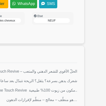
ier
WhatsApp
SMS
ie
Etat
des cheveux
NEUF
شامبوان One Touch Revive – الحلّ الأقوى للشعر الدهني والمتعب
شعرك يدهن بسرعة؟ يثقل؟ الريحة تتبدّل بعد ساعا
شامبوان One Touch Revive مكون من زيوت 100% طبيعية..
هو منظّف – معالج – منظّم لإفرازات الدهون…