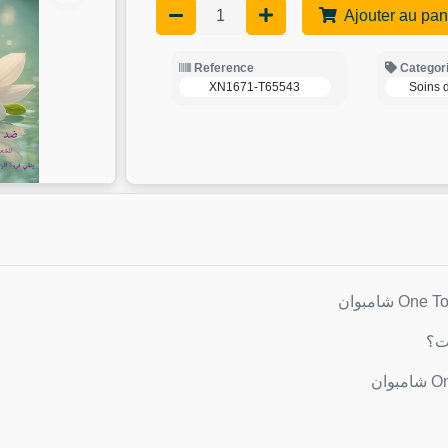
Ajouter au pan
Reference
Categor
XN1671-T65543
Soins 
ت؟