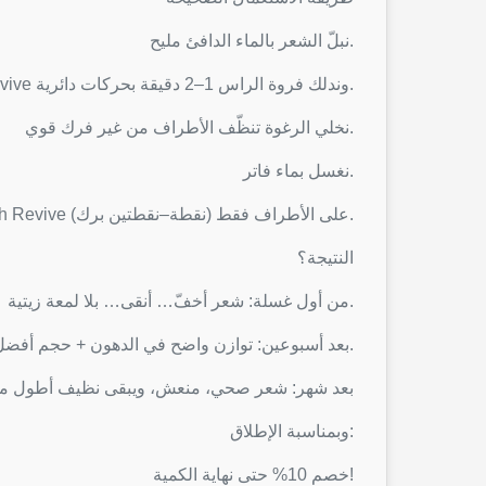
نبلّ الشعر بالماء الدافئ مليح.
نحط كمية صغيرة من Revive وندلك فروة الراس 1–2 دقيقة بحركات دائرية.
نخلي الرغوة تنظّف الأطراف من غير فرك قوي.
نغسل بماء فاتر.
لأفضل نتيجة: تنجم تعمل روتين متوازن وتستعمل قبلو زيت One Touch Revive على الأطراف فقط (نقطة–نقطتين برك).
النتيجة؟
من أول غسلة: شعر أخفّ… أنقى… بلا لمعة زيتية.
بعد أسبوعين: توازن واضح في الدهون + حجم أفضل.
بعد شهر: شعر صحي، منعش، ويبقى نظيف أطول مد
وبمناسبة الإطلاق:
خصم 10% حتى نهاية الكمية!