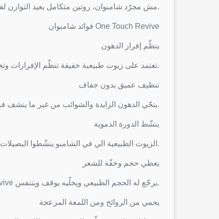
مش مجرّد شامبوان، روتين متكامل يعيد التوازن لفروة راسك.
فوائد شامبوان One Touch Revive
ينظّم إفراز الدهون
تركيبة Revive تعتمد على زيوت طبيعية خفيفة تنظّم الإفرازات وتخلّي شعرك يبقى نظيف طول اليوم.
تنظيف عميق بدون جفاف
ينحّي الدهون الزايدة والشوائب من غير ما ينشف فروة الراس… توازن مثالي بين النظافة واللطافة.
ينشّط الدورة الدموية
الزيوت الطبيعية الي في الشامبو ينشّطوا البصيلات ويعطيك إحساس انتعاش قوي من أول غسلة.
يعطي حجم وخفّة للشعر
الشعر الدهني عادة يهبط… Revive يرجّع له الحجم الطبيعي ويخلّيه يوقف ويتنفس.
يحمي من الروائح ومن اللمعة المزعجة