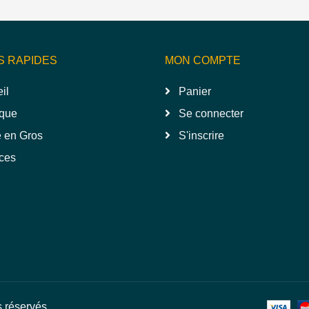
S RAPIDES
MON COMPTE
il
Panier
que
Se connecter
 en Gros
S'inscrire
ces
s réservés.