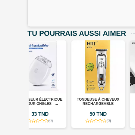
TU POURRAIS AUSSI AIMER
ÉLECTRIQUE
TONDEUSE À CHEVEUX
TONDEUSE À CHEVEU
NGLES –
RECHARGEABLE
SANS FIL
IL POLISHER
TND
50 TND
50 TND
(0)
(0)
(0)