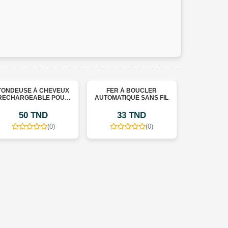
NDEUSE À CHEVEUX
FER À BOUCLER
TONDEUSE À
CHARGEABLE POUR
AUTOMATIQUE SANS FIL
RECHARGEA
HOMMES T9
HOMME
50 TND
33 TND
50 T
(0)
(0)