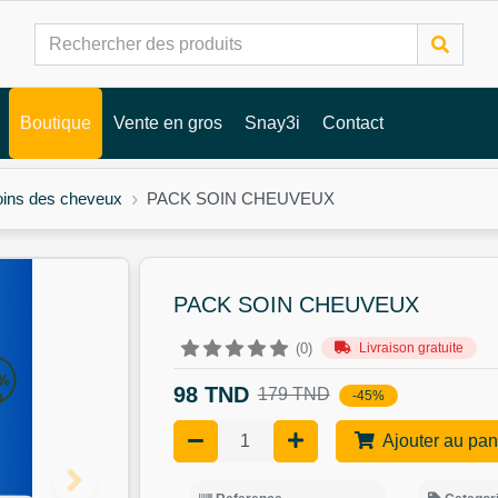
Boutique
Vente en gros
Snay3i
Contact
ins des cheveux
PACK SOIN CHEUVEUX
PACK SOIN CHEUVEUX
Livraison gratuite
(0)
98 TND
179 TND
-45%
Ajouter au pan