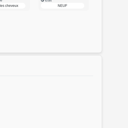
ie
Etat
des cheveux
NEUF