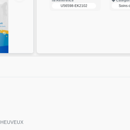
Reference
Categor
U56598-EK2102
Soins 
 CHEUVEUX