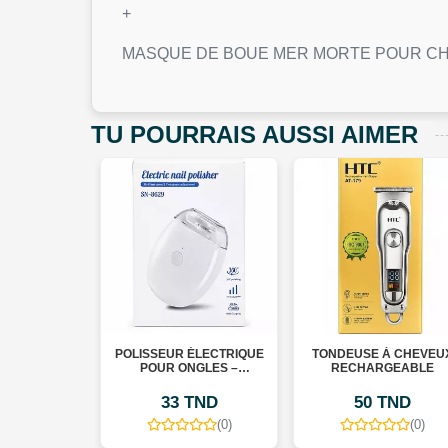
+
MASQUE DE BOUE MER MORTE POUR 
TU POURRAIS AUSSI AIMER
SSAGE DU
POLISSEUR ÉLECTRIQUE
TONDEUSE À CHEVEUX
VELU
POUR ONGLES –
RECHARGEABLE
ELECTRIC NAIL POLISHER
33 TND
50 TND
20 TND
(0)
(0)
(0)