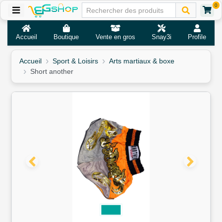
0
Accueil
Boutique
Vente en gros
Snay3i
Profile
Accueil
Sport & Loisirs
Arts martiaux & boxe
Short another