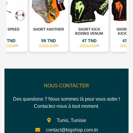
SHORT ANOTHER
SHORT KICK
SHORT VENUM
BOXING VENUM
KICK BOXING
59 TND
47 TND
47 TND
(0)
(0)
(0)
NOUS CONTACTER
Des questions ? Nous sommes là pour vous aider !
Contactez-nous à tout moment.
Tunis, Tunisie
contact@bigshop.com.tn