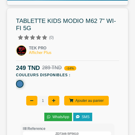
TABLETTE KIDS MODIO M62 7" WI-
FI 5G
(0)
TEK PRO
Afficher Plus
249 TND
289 TND
-14%
COULEURS DISPONIBLES :
Ajouter au panier
WhatsApp
SMS
Reference
ZD7346-5P5610