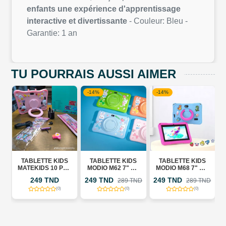
enfants une expérience d'apprentissage
interactive et divertissante
- Couleur: Bleu -
Garantie: 1 an
TU POURRAIS AUSSI AIMER
-14%
-14%
-
TABLETTE KIDS
TABLETTE KIDS
TABLETTE KIDS
MATEKIDS 10 PRO
MODIO M62 7" WI-
MODIO M68 7" WI-
M
" WI-FI
FI 5G
FI 5G -
249 TND
249 TND
249 TND
2
289 TND
289 TND
X
(0)
(0)
(0)