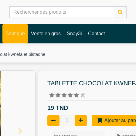
Boutique
Vente en gros
Snay3i
Contact
olat kwnefa et pistache
TABLETTE CHOCOLAT KWNEFA
(0)
19 TND
Ajouter au pan