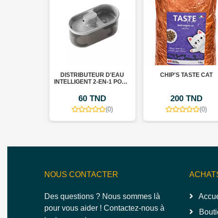
 BANANE
DISTRIBUTEUR D'EAU
CHIP'S TASTE CAT
INTELLIGENT 2-EN-1 POUR
CHIENS ET CHATS
60 TND
200 TND
18 TND
(0)
(0)
(0)
NOUS CONTACTER
ACHAT
Des questions ? Nous sommes là
Accue
pour vous aider ! Contactez-nous à
Bouti