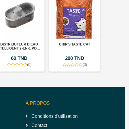
DISTRIBUTEUR D'EAU
CHIP'S TASTE CAT
TABLETT
NTELLIGENT 2-EN-1 POUR
KWNEFA E
CHIENS ET CHATS
60 TND
200 TND
19
(0)
(0)
À PROPOS
Conditions d'utilisation
Contact