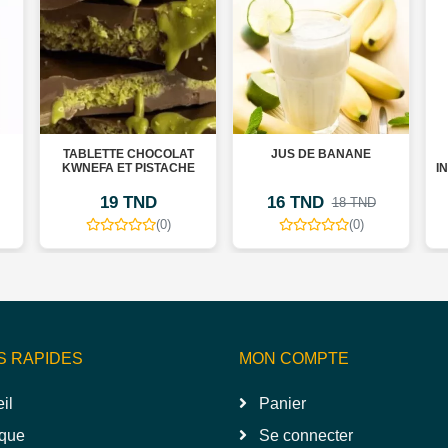
TABLETTE CHOCOLAT
JUS DE BANANE
KWNEFA ET PISTACHE
I
19 TND
16 TND
18 TND
(0)
(0)
S RAPIDES
MON COMPTE
il
Panier
que
Se connecter