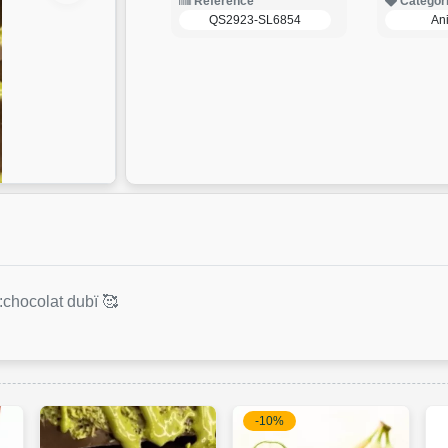
Reference
Categor
QS2923-SL6854
An
 :chocolat dubï 🥰
-10%