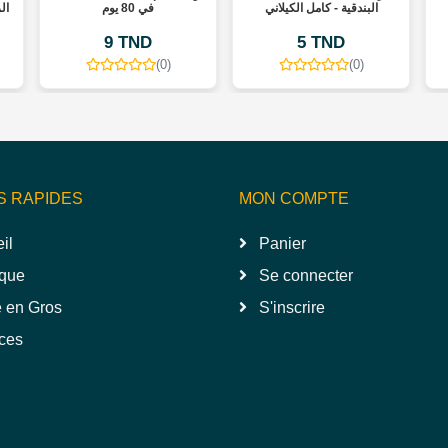
البندقية - كامل الكيلاني
في 80 يوم
ال
9 TND
5 TND
(0)
(0)
S RAPIDES
MON COMPTE
il
Panier
que
Se connecter
 en Gros
S'inscrire
ces