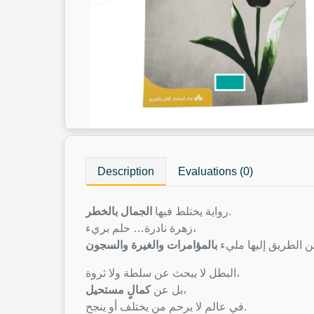
Description
Evaluations (0)
الجمال بالخطر
رواية يختلط فيها
.
زهرة نادرة… حلم بريء،
ن الطريق إليها مليء
بالمؤامرات والغيرة والسجون
البطل لا يبحث عن سلطة ولا ثروة،
كمالٍ مستحيل
بل عن
،
في عالم لا يرحم من يختلف أو ينجح.