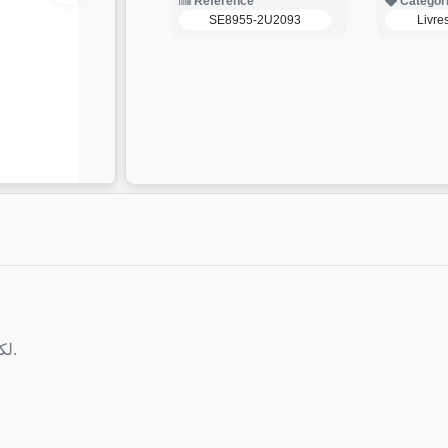
Reference
Categor
SE8955-2U2093
Livre
لك
.