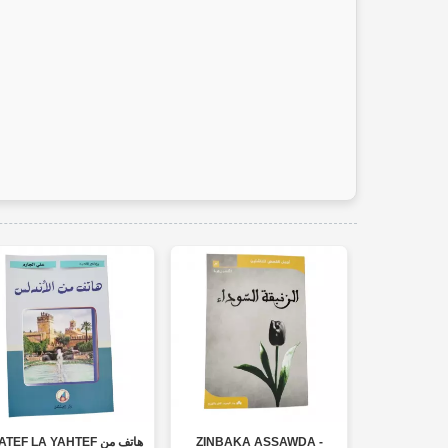
TEF LA YAHTEF هاتف من
ZINBAKA ASSAWDA -
HAWLA AL ALEM الم