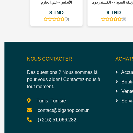
زنبقة السوداء - الكسندر دوما
الأندلس - علي الجارم
البندقية - ك
TND
8 TND
9 TND
(0)
(0)
(0)
NOUS CONTACTER
ACHAT
Des questions ? Nous sommes là
Accue
pour vous aider ! Contactez-nous à
Bouti
tout moment.
Vente
Tunis, Tunisie
Servi
contact@bigshop.com.tn
(+216) 51.066.282