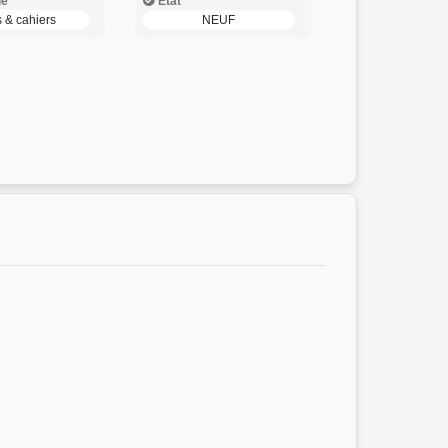
ie
Etat
s & cahiers
NEUF