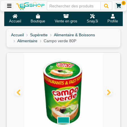
0
Accueil
Boutique
Vente en gros
Snay3i
Profile
Accueil
Supérette
Alimentaire & Boissons
Alimentaire
Campo verde 80P